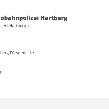
tobahnpolizei Hartberg
lizei Hartberg
rtberg-Fürstenfeld
e