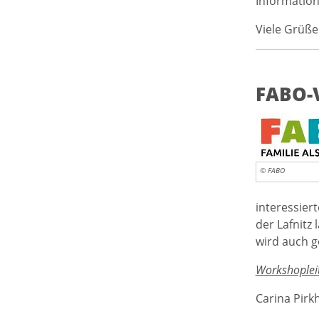
Information
Viele Grüß
FABO-V
© FABO
interessier
der Lafnitz
wird auch 
Workshopleit
Carina Pirk