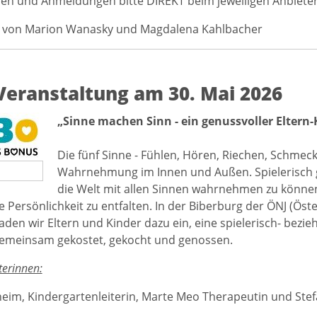
en und Anmeldungen bitte DIREKT beim jeweiligen Anbieter
e von Marion Wanasky und Magdalena Kahlbacher
eranstaltung am 30. Mai 2026
„Sinne machen Sinn - ein genussvoller Eltern-
Die fünf Sinne - Fühlen, Hören, Riechen, Schmec
Wahrnehmung im Innen und Außen. Spielerisch g
die Welt mit allen Sinnen wahrnehmen zu können
te Persönlichkeit zu entfalten. In der Biberburg der ÖNJ (Ö
 laden wir Eltern und Kinder dazu ein, eine spielerisch- be
gemeinsam gekostet, gekocht und genossen.
erinnen:
heim, Kindergartenleiterin, Marte Meo Therapeutin und Stef