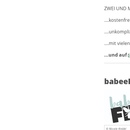
ZWEI UND ME
....kostenfre
....unkompli
....mit viele
...und auf
babee
© Nicole Knöbl