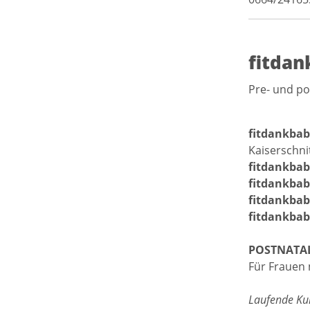
fitdan
Pre- und po
fitdankba
Kaiserschni
fitdankbab
fitdankbab
fitdankbab
fitdankba
POSTNATAL
Für Frauen
Laufende Kur