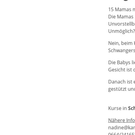
15 Mamas mi
Die Mamas s
Unvorstellb
Unmöglich?
Nein, beim K
Schwangers
Die Babys l
Gesicht is
Danach ist e
gestützt un
Kurse in
Sc
Nähere Inf
nadine@kan
0664/24165