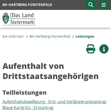
BH HARTBERG-FÜRSTENFELD
Sie sind hier:
BH Hartberg-Fürstenfeld
Leistungen
Seite druc
Wei
Aufenthalt von
Drittstaatsangehörigen
Teilleistungen
Aufenthaltsbewilligung - Erst- und Verlängerungsantrag
Blaue Karte-EU - Erstantrag