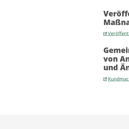
Veröff
Maßna
Veröffen
Gemein
von An
und Än
Kundmac