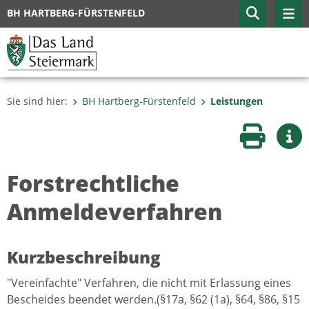
BH HARTBERG-FÜRSTENFELD
Sie sind hier:
BH Hartberg-Fürstenfeld
Leistungen
Seite druc
Wei
Forstrechtliche
Anmeldeverfahren
Kurzbeschreibung
"Vereinfachte" Verfahren, die nicht mit Erlassung eines
Bescheides beendet werden.(§17a, §62 (1a), §64, §86, §15