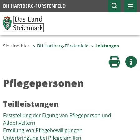
BH HARTBERG-FÜRSTENFELD
Sie sind hier:
BH Hartberg-Fürstenfeld
Leistungen
Seite druc
Wei
Pflegepersonen
Teilleistungen
Feststellung der Eigung von Pflegeperson und
Adoptiveltern
Erteilung von Pflegebewilligungen
Unterbringung bei Pflegefamilien